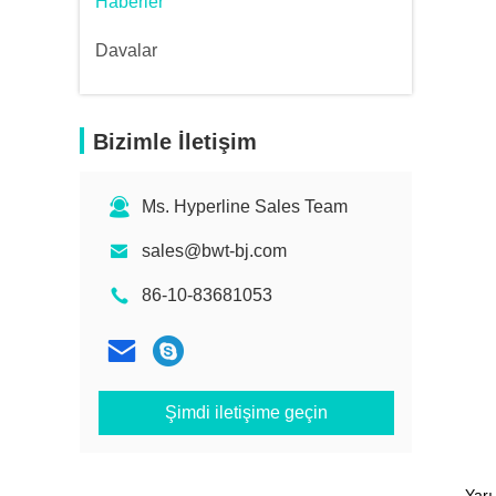
Haberler
Davalar
Bizimle İletişim
Ms. Hyperline Sales Team
sales@bwt-bj.com
86-10-83681053
Şimdi iletişime geçin
Yarı