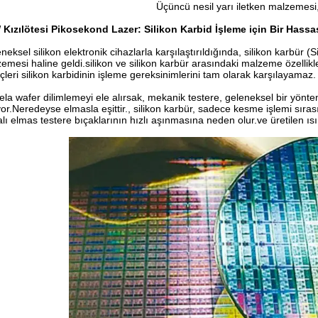
Üçüncü nesil yarı iletken malzemesi,
Kızılötesi Pikosekond Lazer: Silikon Karbid İşleme için Bir Hassas
neksel silikon elektronik cihazlarla karşılaştırıldığında, silikon karbür (S
emesi haline geldi.silikon ve silikon karbür arasındaki malzeme özellikl
çleri silikon karbidinin işleme gereksinimlerini tam olarak karşılayamaz.
la wafer dilimlemeyi ele alırsak, mekanik testere, geleneksel bir yönt
yor.Neredeyse elmasla eşittir., silikon karbür, sadece kesme işlemi sı
lı elmas testere bıçaklarının hızlı aşınmasına neden olur.ve üretilen ısı 