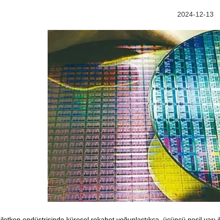
2024-12-13
 iletken endüstrisinde küresel rekabet yoğunlaştıkça, üçüncü nesil yarı i