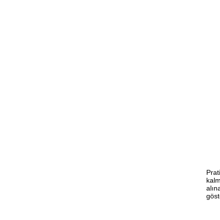
Prat
kalm
alın
göst