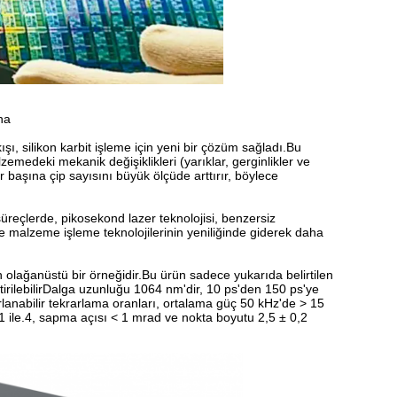
ha
ışı, silikon karbit işleme için yeni bir çözüm sağladı.Bu
medeki mekanik değişiklikleri (yarıklar, gerginlikler ve
r başına çip sayısını büyük ölçüde arttırır, böylece
 süreçlerde, pikosekond lazer teknolojisi, benzersiz
ve malzeme işleme teknolojilerinin yeniliğinde giderek daha
n olağanüstü bir örneğidir.Bu ürün sadece yukarıda belirtilen
tirilebilirDalga uzunluğu 1064 nm'dir, 10 ps'den 150 ps'ye
lanabilir tekrarlama oranları, ortalama güç 50 kHz'de > 15
< 1 ile.4, sapma açısı < 1 mrad ve nokta boyutu 2,5 ± 0,2