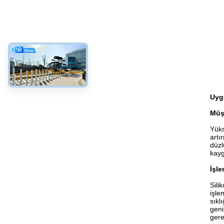
Uyg
Müşt
Yüks
artı
düzl
kayg
İşle
Sili
işle
sıkl
geni
gere