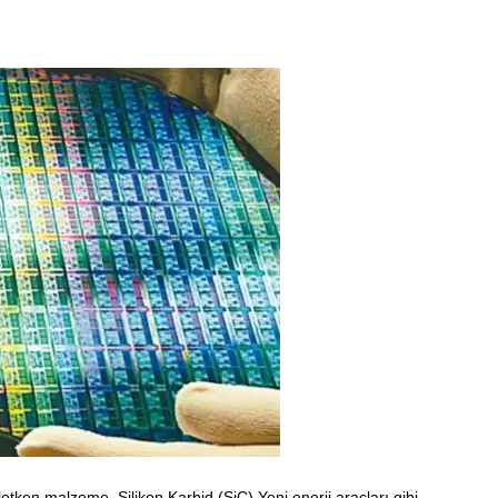
letken malzeme, Silikon Karbid (SiC),Yeni enerji araçları gibi