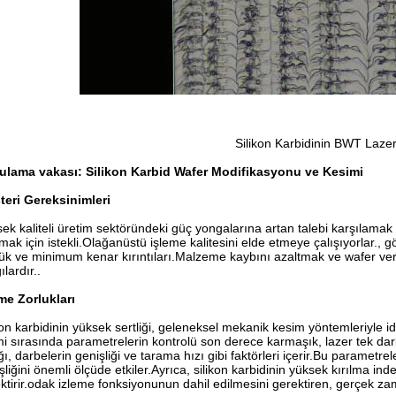
Silikon Karbidinin BWT Lazer
ulama vakası: Silikon Karbid Wafer Modifikasyonu ve Kesimi
eri Gereksinimleri
ek kaliteli üretim sektöründeki güç yongalarına artan talebi karşılamak içi
rmak için istekli.Olağanüstü işleme kalitesini elde etmeye çalışıyorlar.
ük ve minimum kenar kırıntıları.Malzeme kaybını azaltmak ve wafer veri
ılardır..
me Zorlukları
kon karbidinin yüksek sertliği, geleneksel mekanik kesim yöntemleriyle i
mi sırasında parametrelerin kontrolü son derece karmaşık, lazer tek dar
ığı, darbelerin genişliği ve tarama hızı gibi faktörleri içerir.Bu paramet
şliğini önemli ölçüde etkiler.Ayrıca, silikon karbidinin yüksek kırılma 
ktirir.odak izleme fonksiyonunun dahil edilmesini gerektiren, gerçek zaman