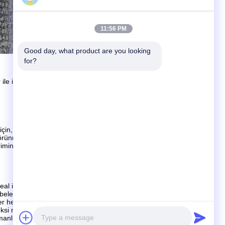
11:56 PM
Good day, what product are you looking 
for?
 ile işlenmesi
n, birçok müşteri işleme verimliliğini ve verimliliğini
, görünmez kesme etkisiyle, ablasyon izleri bırakmayan, üstün
mini en üst düzeye çıkarmak, müşteriler için önemli
deal işleme sonuçlarına ulaşmayı zorlaştırır.lazer kesme
beler enerjisi, besleme mesafesi, darbelerin tekrarlanma
reler hem üst hem de alt yüzeylerdeki ablasyon bölgelerinin
indeksi nedeniyle, odak pozisyonu yüksek hareket doğruluğu
lı izleme ve odak değişimlerinin telafi ile birlikte.