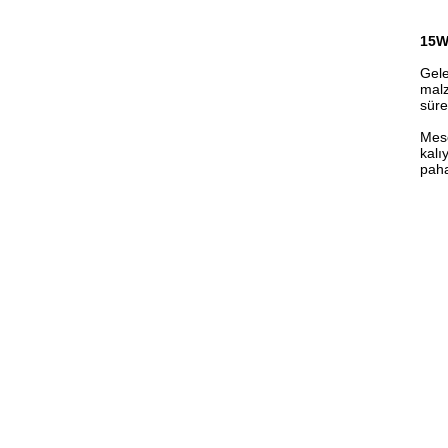
15W 
Gele
malz
süre
Mese
kalı
paha