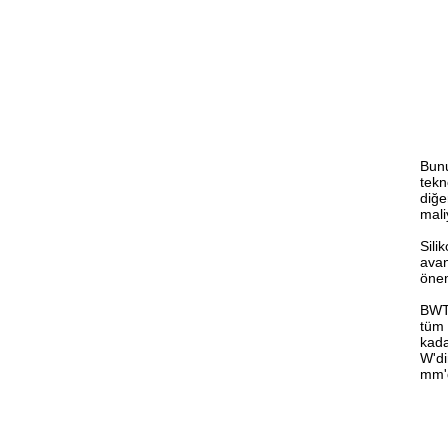
Bunu
tekn
diğe
maliy
Sili
avan
önem
BWT 
tüm 
kada
W'di
mm'd