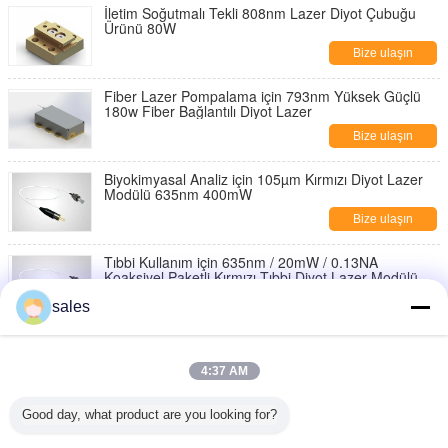
İletim Soğutmalı Tekli 808nm Lazer Diyot Çubuğu
Ürünü 80W
Bize ulaşın
Fiber Lazer Pompalama için 793nm Yüksek Güçlü
180w Fiber Bağlantılı Diyot Lazer
Bize ulaşın
Biyokimyasal Analiz için 105µm Kırmızı Diyot Lazer
Modülü 635nm 400mW
Bize ulaşın
Tıbbi Kullanım için 635nm / 20mW / 0.13NA
Koaksiyel Paketli Kırmızı Tıbbi Diyot Lazer Modülü
Bize ulaşın
sales
635nm / 400mW Koaksiyel Paketli Diyot Lazer
4:37 AM
Bize ulaşın
Good day, what product are you looking for?
5W Yüksek Güçlü Kırmızı Diyot Lazer Modülü,
635nm tıbbi diyot lazer