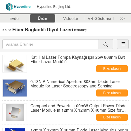
Hyperline Beijing Ltd.
Evde
Ürün
Videolar
VR Gösterisi
>>
Fiber Bağlantılı Diyot Lazeri
Kalite
tedarikçi.
Katı Hal Lazer Pompa Kaynağı için 25w 808nm Bwt
Fiber Lazer Modülü
Bize ulaşın
0.13N.A Numerical Aperture 808nm Diode Laser
Module for Laser Spectroscopy and Sensing
Bize ulaşın
Compact and Powerful 100mW Output Power Diode
Laser Module in 12mm X 12mm X 40mm Size for
Blue-violet Laser Applications
Bize ulaşın
12mm X 12mm X 40mm Diode Laser Module 650nm