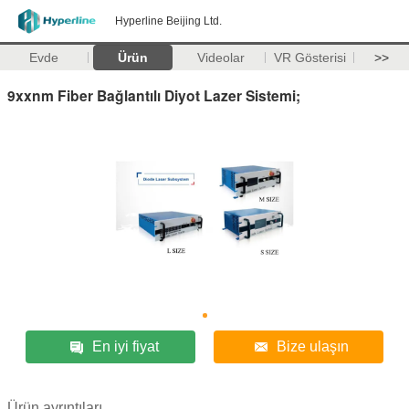
Hyperline Beijing Ltd.
Evde
Ürün
Videolar
VR Gösterisi
>>
9xxnm Fiber Bağlantılı Diyot Lazer Sistemi;
En iyi fiyat
Bize ulaşın
Ürün ayrıntıları