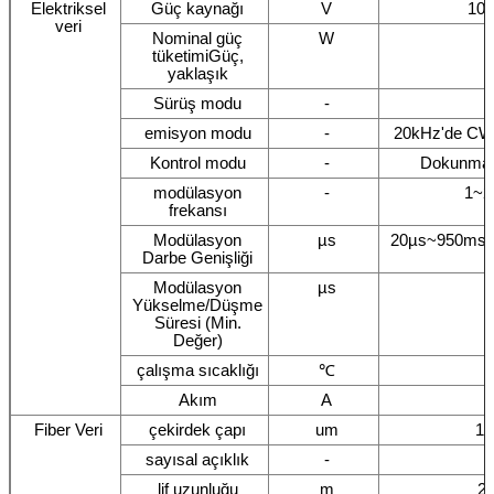
Elektriksel
Güç kaynağı
V
100
veri
Nominal güç
W
tüketimiGüç,
yaklaşık
Sürüş modu
-
emisyon modu
-
20kHz'de CW 
Kontrol modu
-
Dokunmati
modülasyon
-
1~2
frekansı
Modülasyon
µs
20µs~950ms(D
Darbe Genişliği
Modülasyon
µs
Yükselme/Düşme
Süresi (Min.
Değer)
çalışma sıcaklığı
℃
Akım
A
Fiber Veri
çekirdek çapı
um
10
sayısal açıklık
-
lif uzunluğu
m
2
/