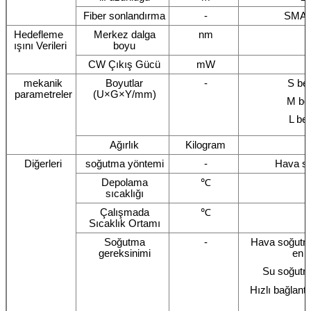
Fiber sonlandırma
-
SMA9
Hedefleme
Merkez dalga
nm
ışını Verileri
boyu
CW Çıkış Gücü
mW
mekanik
Boyutlar
-
S be
parametreler
(U×G×Y/mm)
M be
L be
Ağırlık
Kilogram
Diğerleri
soğutma yöntemi
-
Hava s
Depolama
℃
sıcaklığı
Çalışmada
℃
Sıcaklık Ortamı
Soğutma
-
Hava soğutma:
gereksinimi
en 
Su soğutma
Hızlı bağlantı