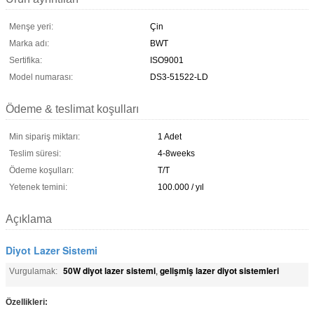
Menşe yeri:
Çin
Marka adı:
BWT
Sertifika:
ISO9001
Model numarası:
DS3-51522-LD
Ödeme & teslimat koşulları
Min sipariş miktarı:
1 Adet
Teslim süresi:
4-8weeks
Ödeme koşulları:
T/T
Yetenek temini:
100.000 / yıl
Açıklama
Diyot Lazer Sistemi
50W diyot lazer sistemi
gelişmiş lazer diyot sistemleri
Vurgulamak:
,
Özellikleri: