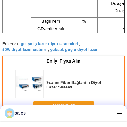
Dolaşan
Dolaşa
Bağıl nem
%
Güvenlik sınıfı
-
4(
gelişmiş lazer diyot sistemleri
Etiketler:
,
50W diyot lazer sistemi
yüksek güçlü diyot lazer
,
En İyi Fiyatı Alın
9xxnm Fiber Bağlantılı Diyot
Lazer Sistemi;
Devam et
sales
Diyot Lazer Sistemi
Daha