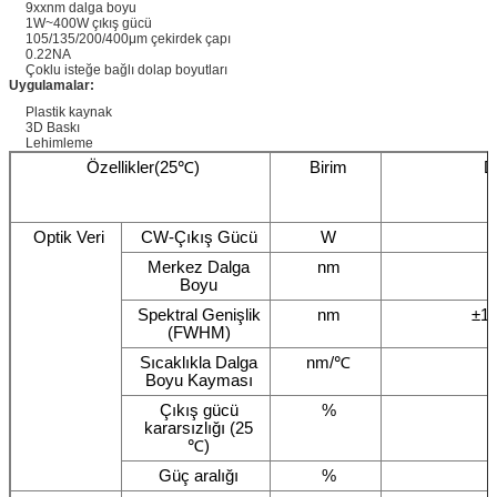
9xxnm dalga boyu
1W~400W çıkış gücü
105/135/200/400μm çekirdek çapı
0.22NA
Çoklu isteğe bağlı dolap boyutları
Uygulamalar:
Plastik kaynak
3D Baskı
Lehimleme
Özellikler(25℃)
Birim
D
Optik Veri
CW-Çıkış Gücü
W
Merkez Dalga
nm
Boyu
Spektral Genişlik
nm
±10
(FWHM)
Sıcaklıkla Dalga
nm/℃
Boyu Kayması
Çıkış gücü
%
kararsızlığı (25
℃)
Güç aralığı
%