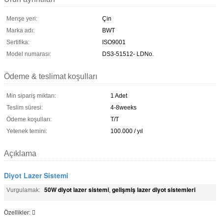
Menşe yeri:
Çin
Marka adı:
BWT
Sertifika:
ISO9001
Model numarası:
DS3-51512- LDNo.
Ödeme & teslimat koşulları
Min sipariş miktarı:
1 Adet
Teslim süresi:
4-8weeks
Ödeme koşulları:
T/T
Yetenek temini:
100.000 / yıl
Açıklama
Diyot Lazer Sistemi
50W diyot lazer sistemi
gelişmiş lazer diyot sistemleri
Vurgulamak:
,
Özellikler: 