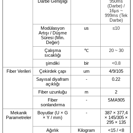
Darbe Genişliği
950ms
(Darbe) /
16µs ~
999ms (Tek
Darbe)
Modülasyon
us
≤10
Artışı / Düşme
Süresi (Min.
Değer)
Çalışma
℃
20 ~ 30
sıcaklığı
şimdiki
bir
<0.8
Fiber Verileri
Çekirdek çapı
um
4/9/105
Sayısal diyafram
-
0.22
açıklığı
Fiber uzunluğu
m
2
Fiber
-
SMA905
sonlandırma
Mekanik
Boyutlar (U × G
-
387 × 377,4
Parametreler
× Y / mm)
× 145/305 ×
295 × 135
Ağırlık
Kilogram
<15 / <8