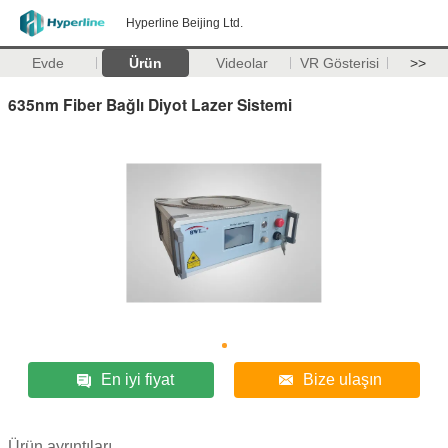
Hyperline Beijing Ltd.
Evde
Ürün
Videolar
VR Gösterisi
>>
635nm Fiber Bağlı Diyot Lazer Sistemi
En iyi fiyat
Bize ulaşın
Ürün ayrıntıları