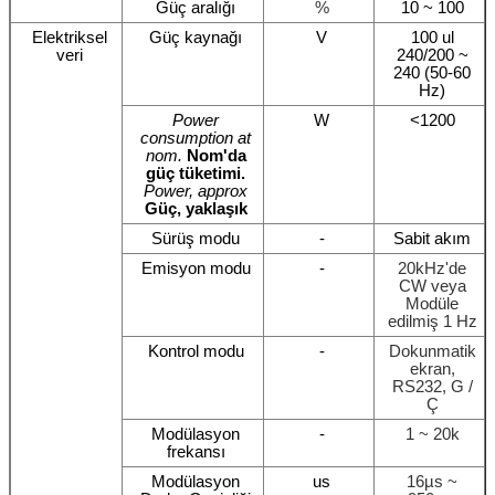
Güç aralığı
%
10 ~ 100
Elektriksel
Güç kaynağı
V
100 ul
veri
240/200 ~
240 (50-60
Hz)
Power
W
<1200
consumption at
nom.
Nom'da
güç tüketimi.
Power, approx
Güç, yaklaşık
Sürüş modu
-
Sabit akım
Emisyon modu
-
20kHz'de
CW veya
Modüle
edilmiş 1 Hz
Kontrol modu
-
Dokunmatik
ekran,
RS232, G /
Ç
Modülasyon
-
1 ~ 20k
frekansı
Modülasyon
us
16µs ~