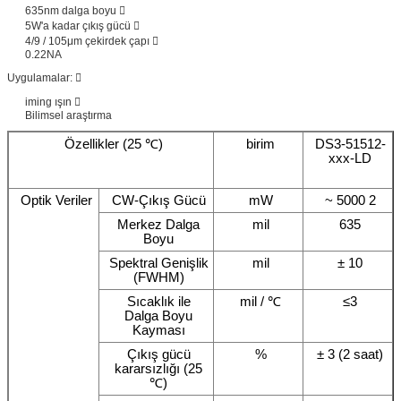
635nm dalga boyu 
5W'a kadar çıkış gücü 
4/9 / 105μm çekirdek çapı 
0.22NA
Uygulamalar: 
iming ışın 
Bilimsel araştırma
Özellikler (25 ℃)
birim
DS3-51512-
xxx-LD
Optik Veriler
CW-Çıkış Gücü
mW
~ 5000 2
Merkez Dalga
mil
635
Boyu
Spektral Genişlik
mil
± 10
(FWHM)
Sıcaklık ile
mil / ℃
≤3
Dalga Boyu
Kayması
Çıkış gücü
%
± 3 (2 saat)
kararsızlığı (25
℃)