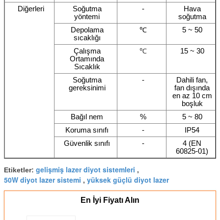
Diğerleri
Soğutma
-
Hava
yöntemi
soğutma
Depolama
℃
5 ~ 50
sıcaklığı
Çalışma
℃
15 ~ 30
Ortamında
Sıcaklık
Soğutma
-
Dahili fan,
gereksinimi
fan dışında
en az 10 cm
boşluk
Bağıl nem
%
5 ~ 80
Koruma sınıfı
-
IP54
Güvenlik sınıfı
-
4 (EN
60825-01)
gelişmiş lazer diyot sistemleri
Etiketler:
,
50W diyot lazer sistemi
yüksek güçlü diyot lazer
,
En İyi Fiyatı Alın