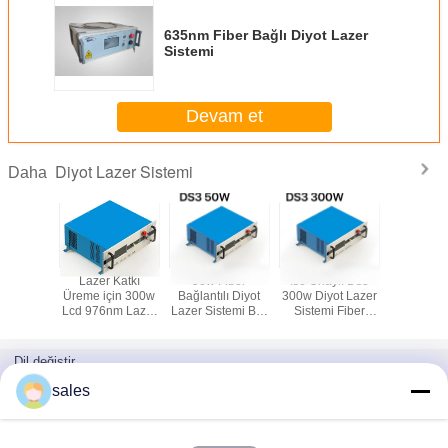
635nm Fiber Bağlı Diyot Lazer
Sistemi
Devam et
Diyot Lazer Sistemi
Daha
 1000w
Lazer Katkı
50w Fiber
Iso Onaylı Ds3
Kaplama
 Güçlü
Üreme için 300w
Bağlantılı Diyot
300w Diyot Lazer
1080nm
 Lazer
Lcd 976nm Lazer
Lazer Sistemi Bwt
Sistemi Fiber
İterbiyum 
mi Bwt
Diyot
Marka
Bağlantılı
Laz
Dil değiştir
Turkish
sales