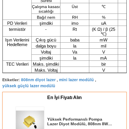
Süresi
Çalışma kasası
Üst
℃
sıcaklığı
Bağıl nem
RH
%
PD Verileri
şimdiki
imo
uA
termistör
-
Rt
(K Ω) / β (25
℃)
Işın Verilerini
Çıkış gücü
baba
mW
Hedefleme
dalga boyu
la
mil
Voltaj
Va
V
şimdiki
la
mA
TEC Verileri
Maks. şimdiki
bir
Maks. Voltaj
V
808nm diyot lazer
mini lazer modülü
Etiketler:
,
,
yüksek güçlü lazer modülü
En İyi Fiyatı Alın
Yüksek Performanslı Pompa
Lazer Diyot Modülü, 808nm 8W
Diyot Lazer