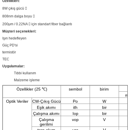
Özellikleri:
8W çıkış gücü 
808nm dalga boyu 
200μm / 0.22NA  için standart fiber bağlantı
Müşteri seçenekleri:
Işın hedefleyen
Güç PD'si
termistör
TEC
Uygulamalar:
Tıbbi kullanım
Malzeme işleme
Özellikler (25 ℃)
sembol
birim
mi
Optik Veriler
CW-Çıkış Gücü
Po
W
Eşik akımı
ith
bir
Çalışma akımı
Iop
bir
Çalışma
vop
V
gerilimi