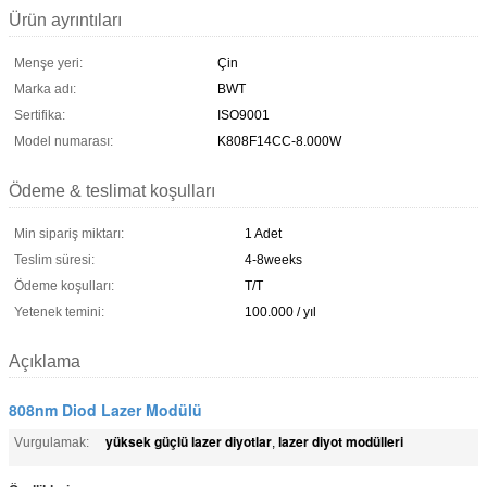
Ürün ayrıntıları
Menşe yeri:
Çin
Marka adı:
BWT
Sertifika:
ISO9001
Model numarası:
K808F14CC-8.000W
Ödeme & teslimat koşulları
Min sipariş miktarı:
1 Adet
Teslim süresi:
4-8weeks
Ödeme koşulları:
T/T
Yetenek temini:
100.000 / yıl
Açıklama
808nm Diod Lazer Modülü
yüksek güçlü lazer diyotlar
lazer diyot modülleri
Vurgulamak:
,