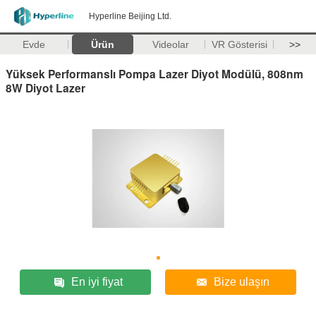
Hyperline Beijing Ltd.
Evde
Ürün
Videolar
VR Gösterisi
>>
Yüksek Performanslı Pompa Lazer Diyot Modülü, 808nm
8W Diyot Lazer
En iyi fiyat
Bize ulaşın