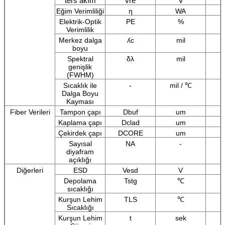
ters akım
vre
V
Eğim Verimliliği
η
WA
Elektrik-Optik
PE
%
Verimlilik
Merkez dalga
ʎc
mil
boyu
Spektral
δλ
mil
genişlik
(FWHM)
Sıcaklık ile
-
mil / ℃
Dalga Boyu
Kayması
Fiber Verileri
Tampon çapı
Dbuf
um
Kaplama çapı
Dclad
um
Çekirdek çapı
DCORE
um
Sayısal
NA
-
diyafram
açıklığı
Diğerleri
ESD
Vesd
V
Depolama
Tstg
℃
sıcaklığı
Kurşun Lehim
TLS
℃
Sıcaklığı
Kurşun Lehim
t
sek