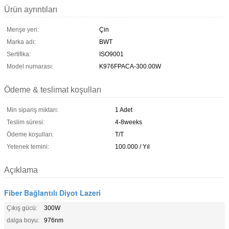
Ürün ayrıntıları
Menşe yeri:
Çin
Marka adı:
BWT
Sertifika:
ISO9001
Model numarası:
K976FPACA-300.00W
Ödeme & teslimat koşulları
Min sipariş miktarı:
1 Adet
Teslim süresi:
4-8weeks
Ödeme koşulları:
T/T
Yetenek temini:
100.000 / Yıl
Açıklama
Fiber Bağlantılı Diyot Lazeri
Çıkış gücü:
300W
dalga boyu:
976nm