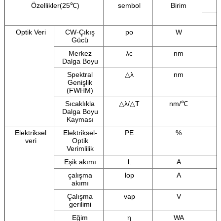
Özellikler(25℃)
sembol
Birim
Optik Veri
CW-Çıkış
po
W
Gücü
Merkez
λc
nm
Dalga Boyu
Spektral
△λ
nm
Genişlik
(FWHM)
Sıcaklıkla
△λ/△T
nm/℃
Dalga Boyu
Kayması
Elektriksel
Elektriksel-
PE
%
veri
Optik
Verimlilik
Eşik akımı
l.
A
çalışma
lop
A
akımı
Çalışma
vap
V
gerilimi
Eğim
η
WA