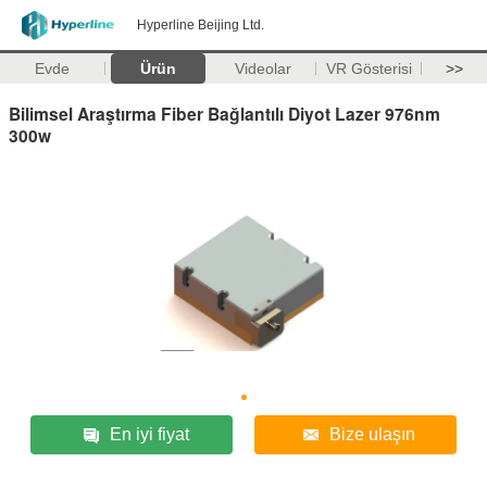
Hyperline Beijing Ltd.
Evde
Ürün
Videolar
VR Gösterisi
>>
Bilimsel Araştırma Fiber Bağlantılı Diyot Lazer 976nm
300w
En iyi fiyat
Bize ulaşın