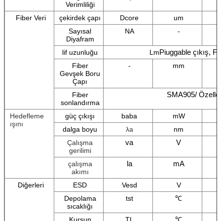
Verimliliği
Fiber Veri
çekirdek çapı
Dcore
um
Sayısal
NA
-
Diyafram
Piuggable çıkış, Fi
lif uzunluğu
L
m
Fiber
-
mm
Gevşek Boru
Çapı
SMA905/ Özelle
Fiber
sonlandırma
Hedefleme
güç çıkışı
baba
mW
ışını
dalga boyu
λa
nm
va
V
Çalışma
gerilimi
la
mA
çalışma
akımı
Diğerleri
ESD
Vesd
V
Depolama
tst
℃
sıcaklığı
Kurşun
TL
℃