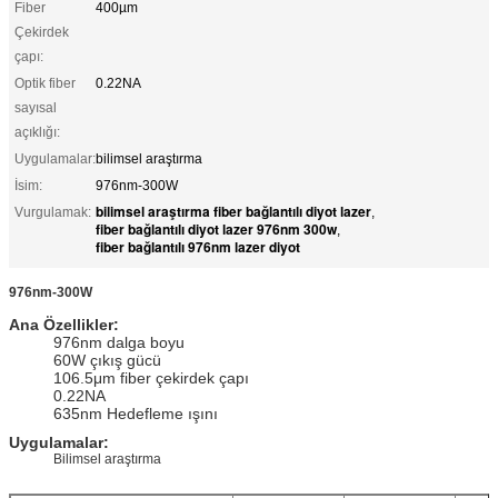
Fiber
400µm
Çekirdek
çapı:
Optik fiber
0.22NA
sayısal
açıklığı:
Uygulamalar:
bilimsel araştırma
İsim:
976nm-300W
bilimsel araştırma fiber bağlantılı diyot lazer
Vurgulamak:
,
fiber bağlantılı diyot lazer 976nm 300w
,
fiber bağlantılı 976nm lazer diyot
976nm-300W
Ana Özellikler:
976nm dalga boyu
60W çıkış gücü
106.5μm fiber çekirdek çapı
0.22NA
635nm Hedefleme ışını
Uygulamalar:
Bilimsel araştırma