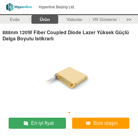
Hyperline Beijing Ltd.
Evde
Ürün
Videolar
VR Gösterisi
>>
888nm 120W Fiber Coupled Diode Lazer Yüksek Güçlü
Dalga Boyutu Istikrarlı
En iyi fiyat
Bize ulaşın