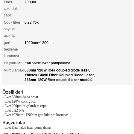
Fiber
200μm
çekirdek
çapı:
Optik fiber
0,22 Yok
sayısal
açıklık:
geri
1020nm~1200nm
besleme
koruması:
Başvurular:
Katı halde lazer pompalama
888nm 120W fiber coupled diode lazer
Vurgulamak:
,
Yüksek Güçlü Fiber Coupled Diode Lazer
,
888nm 120W fiber coupled lazer modülü
Özellikleri
:
- Evet.
888nm dalga boyu
- Evet.
120W çıkış gücü
- Evet.
200μm lif çekirdeği çapı
- Evet.
0.22 NA
- Evet.
1020nm~1200nm geri bildirim koruması
Başvurular
:
- Evet.
Katı halde lazer pompalama