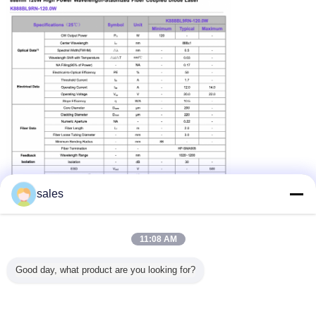
sales
11:08 AM
yüksek güçlü lazer diyot modülü
Etiketler:
,
Good day, what product are you looking for?
yüksek güçlü lazer modülü
yüksek güçlü lazer diyot
,
En İyi Fiyatı Alın