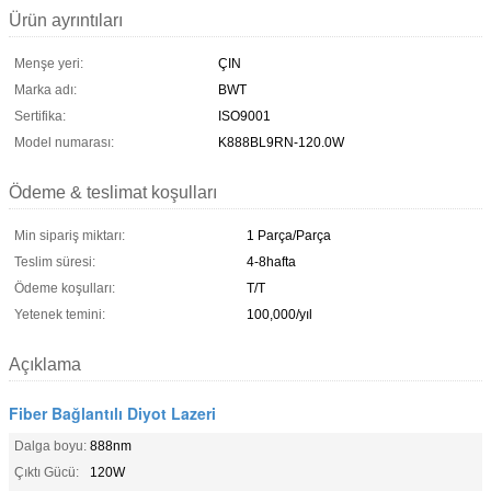
Ürün ayrıntıları
Menşe yeri:
ÇIN
Marka adı:
BWT
Sertifika:
ISO9001
Model numarası:
K888BL9RN-120.0W
Ödeme & teslimat koşulları
Min sipariş miktarı:
1 Parça/Parça
Teslim süresi:
4-8hafta
Ödeme koşulları:
T/T
Yetenek temini:
100,000/yıl
Açıklama
Fiber Bağlantılı Diyot Lazeri
Dalga boyu:
888nm
Çıktı Gücü:
120W