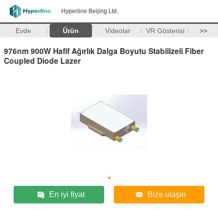
Hyperline Beijing Ltd.
Evde
Ürün
Videolar
VR Gösterisi
>>
976nm 900W Hafif Ağırlık Dalga Boyutu Stabilizeli Fiber
Coupled Diode Lazer
En iyi fiyat
Bize ulaşın