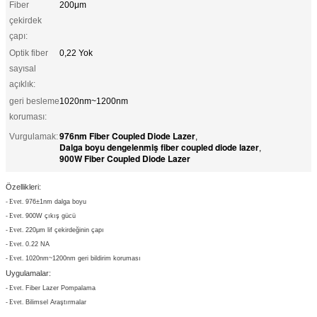
Fiber
200μm
çekirdek
çapı:
Optik fiber
0,22 Yok
sayısal
açıklık:
geri besleme
1020nm~1200nm
koruması:
976nm Fiber Coupled Diode Lazer
Vurgulamak:
,
Dalga boyu dengelenmiş fiber coupled diode lazer
,
900W Fiber Coupled Diode Lazer
Özellikleri:
- Evet.
976±1nm dalga boyu
- Evet.
900W çıkış gücü
- Evet.
220μm lif çekirdeğinin çapı
- Evet.
0.22 NA
- Evet.
1020nm~1200nm geri bildirim koruması
Uygulamalar:
- Evet.
Fiber Lazer Pompalama
- Evet.
Bilimsel Araştırmalar