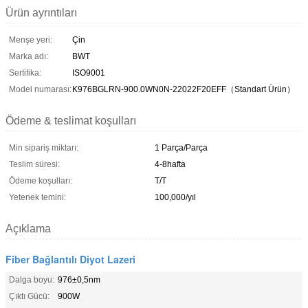
Ürün ayrıntıları
Menşe yeri:
Çin
Marka adı:
BWT
Sertifika:
ISO9001
Model numarası:
K976BGLRN-900.0WN0N-22022F20EFF（Standart Ürün）
Ödeme & teslimat koşulları
Min sipariş miktarı:
1 Parça/Parça
Teslim süresi:
4-8hafta
Ödeme koşulları:
T/T
Yetenek temini:
100,000/yıl
Açıklama
Fiber Bağlantılı Diyot Lazeri
Dalga boyu:
976±0,5nm
Çıktı Gücü:
900W