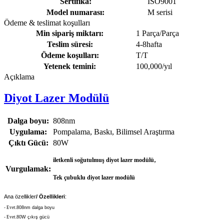
Sertifika:
ISO9001
Model numarası:
M serisi
Ödeme & teslimat koşulları
Min sipariş miktarı:
1 Parça/Parça
Teslim süresi:
4-8hafta
Ödeme koşulları:
T/T
Yetenek temini:
100,000/yıl
Açıklama
Diyot Lazer Modülü
Dalga boyu:
808nm
Uygulama:
Pompalama, Baskı, Bilimsel Araştırma
Çıktı Gücü:
80W
,
iletkenli soğutulmuş diyot lazer modülü
Vurgulamak:
Tek çubuklu diyot lazer modülü
Ana özellikler
/ Özellikleri
:
- Evet.
808nm dalga boyu
- Evet.
80W çıkış gücü