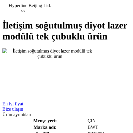
Hyperline Beijing Ltd.
>>
İletişim soğutulmuş diyot lazer
modülü tek çubuklu ürün
En iyi fiyat
Bize ulaşın
Ürün ayrıntıları
Menşe yeri:
ÇIN
Marka adı:
BWT