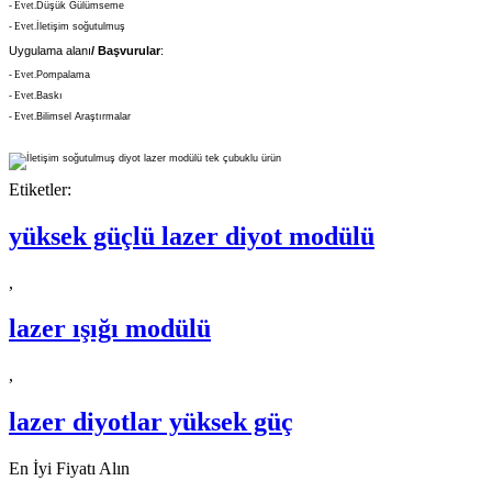
- Evet.
Düşük Gülümseme
- Evet.
İletişim soğutulmuş
Uygulama alanı
/ Başvurular
:
- Evet.
Pompalama
- Evet.
Baskı
- Evet.
Bilimsel Araştırmalar
Etiketler:
yüksek güçlü lazer diyot modülü
,
lazer ışığı modülü
,
lazer diyotlar yüksek güç
En İyi Fiyatı Alın